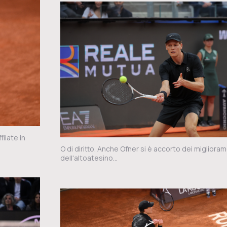
ilate in
O di diritto. Anche Ofner si è accorto dei miglioram
dell'altoatesino...