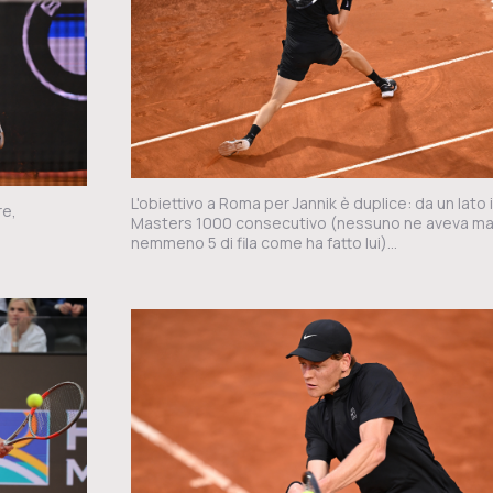
L'obiettivo a Roma per Jannik è duplice: da un lato 
re,
Masters 1000 consecutivo (nessuno ne aveva mai
nemmeno 5 di fila come ha fatto lui)...