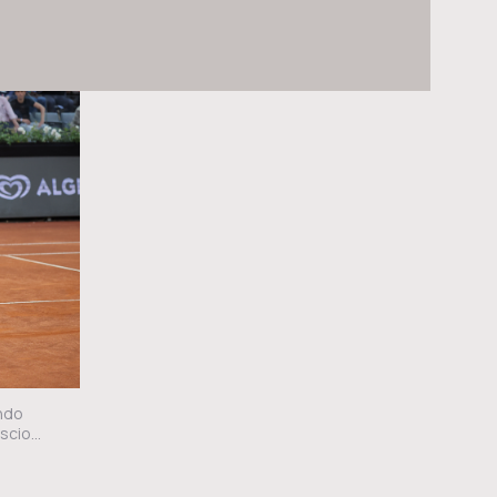
CERCA NEL SITO
ACQUISTA I BIGLIETTI
VIVI L’EMOZIONE DEGLI INTERNAZIONALI BNL D’ITALIA DAL VIVO: ACQUISTA I BIGLIETTI CON LA
BIGLIETTERIA CENTRALE DEL FORO ITALICO
ACQUISTA ORA
endo
cio...