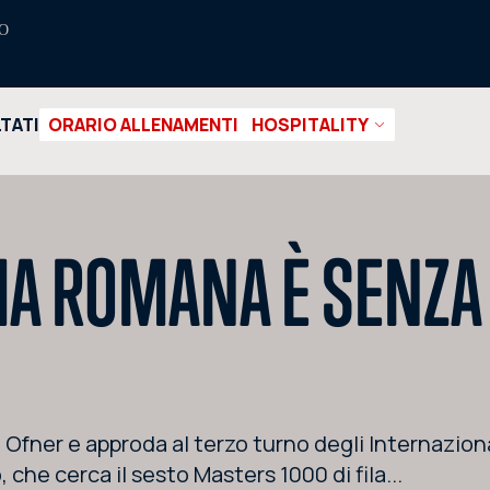
O
LTATI
ORARIO ALLENAMENTI
HOSPITALITY
MA ROMANA È SENZA R
Ofner e approda al terzo turno degli Internazionali
 che cerca il sesto Masters 1000 di fila...