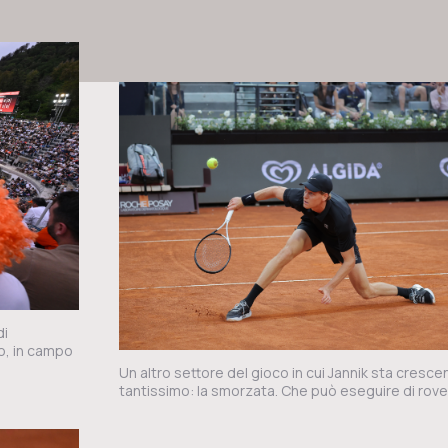
di
o, in campo
Un altro settore del gioco in cui Jannik sta cresc
tantissimo: la smorzata. Che può eseguire di roves