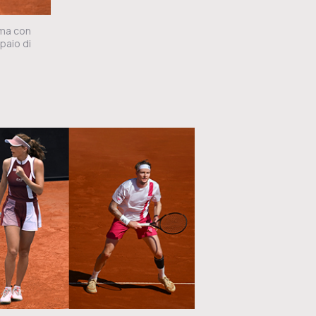
 ma con
paio di