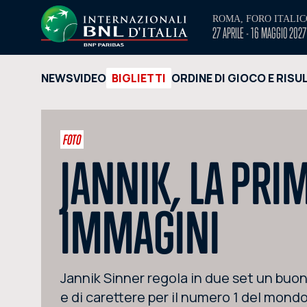
ROMA, FORO ITALIC
27 APRILE - 16 MAGGIO 2027
NEWS
VIDEO
BIGLIETTI
ORDINE DI GIOCO E RISU
FOTO
JANNIK, LA PRI
IMMAGINI
Jannik Sinner regola in due set un buon 
e di carettere per il numero 1 del mondo,