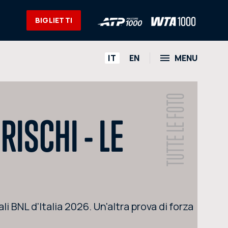
BIGLIETTI
HOME
IT
EN
MENU
L'EVENTO
NEWS
TUTTE LE FOTO
ISCHI - LE
VIDEO
FOTO
SOCIAL
CORPORATE HOSPITALITY
 BNL d'Italia 2026. Un'altra prova di forza
PARTNERS