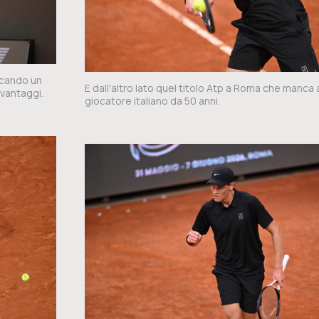
ocando un
E dall'altro lato quel titolo Atp a Roma che manca a un
 vantaggi.
giocatore italiano da 50 anni.