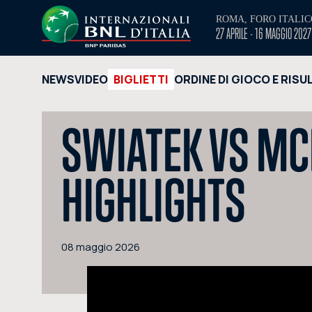
ROMA, FORO ITALIC
27 APRILE - 16 MAGGIO 2027
NEWS
VIDEO
BIGLIETTI
ORDINE DI GIOCO E RISU
SWIATEK VS MC
HIGHLIGHTS
08 maggio 2026