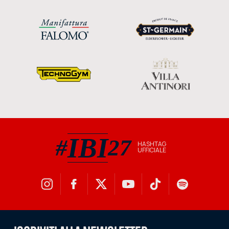
IBI
#
27
HASHTAG
UFFICIALE
#IBI27 hashtag ufficiale