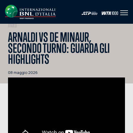
Apri 
IT
EN
VIDEO
ARNALDI VS DE MINAUR,
HOME
SECONDO TURNO: GUARDA GLI
L'EVENTO
HIGHLIGHTS
NEWS
VIDEO
08 maggio 2026
FOTO
SOCIAL
CORPORATE HOSPITALITY
PARTNERS