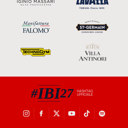
IBI
#
27
HASHTAG
UFFICIALE
#IBI27 hashtag ufficiale