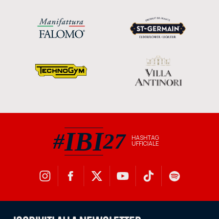
IBI
#
27
HASHTAG
UFFICIALE
#IBI27 hashtag ufficiale