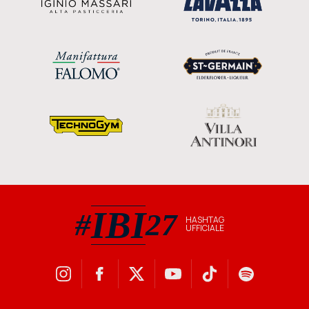
IBI
#
27
HASHTAG
UFFICIALE
#IBI27 hashtag ufficiale