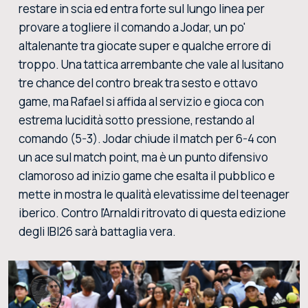
restare in scia ed entra forte sul lungo linea per
provare a togliere il comando a Jodar, un po'
altalenante tra giocate super e qualche errore di
troppo. Una tattica arrembante che vale al lusitano
tre chance del contro break tra sesto e ottavo
game, ma Rafael si affida al servizio e gioca con
estrema lucidità sotto pressione, restando al
comando (5-3). Jodar chiude il match per 6-4 con
un ace sul match point, ma è un punto difensivo
clamoroso ad inizio game che esalta il pubblico e
mette in mostra le qualità elevatissime del teenager
iberico. Contro l'Arnaldi ritrovato di questa edizione
degli IBI26 sarà battaglia vera.