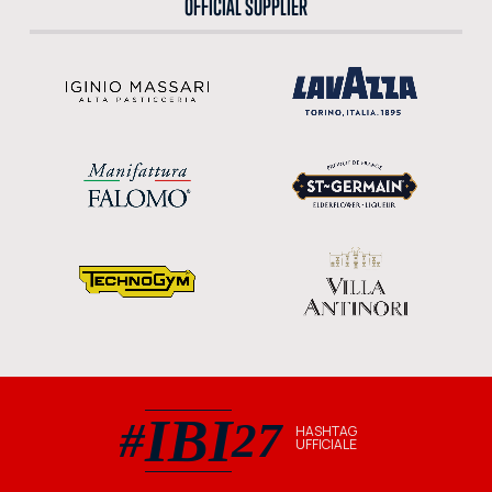
OFFICIAL SUPPLIER
IBI
#
27
HASHTAG
UFFICIALE
#IBI27 hashtag ufficiale