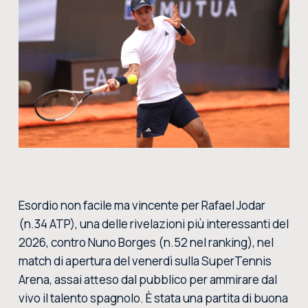
CERCA NEL SITO
ACQUISTA I BIGLIETTI
VIVI L’EMOZIONE DEGLI INTERNAZIONALI BNL D’ITALIA DAL VIVO: ACQUISTA I BIGLIETTI CON
LA BIGLIETTERIA CENTRALE DEL FORO ITALICO
ACQUISTA ORA
Esordio non facile ma vincente per Rafael Jodar
(n.34 ATP), una delle rivelazioni più interessanti del
2026, contro Nuno Borges (n.52 nel ranking), nel
match di apertura del venerdì sulla SuperTennis
Arena, assai atteso dal pubblico per ammirare dal
vivo il talento spagnolo. È stata una partita di buona