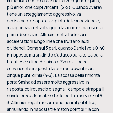
immediato contro break nel terzo e quarto game,
più errori che colpi vincenti (2-2). Quando Zverev
tiene un atteggiamento aggressivo, va
decisamente sopra alla spinta del connazionale;
ma appena arretra il raggio d'azione e smarrisce la
prima di servizio, Altmaier entra forte con
accelerazioni lungo linea che fruttano lauti
dividendi. Come sul 3 pari, quando Daniel vola 0-40
in risposta, ma un diritto d'attacco sulla terza palla
break esce di pochissimo e Zverev – poco
convincente in questa fase – resta avanti con
cinque punti di fila (4-3). La scossa della rimonta
porta Sasha ad essere molto aggressivo in
risposta, col rovescio disegna il campo e strappa il
quarto break del match che lo porta a servire sul 5-
3. Altmaier regala ancora emozioni al pubblico,
annullando in risposta tre match point di fila con