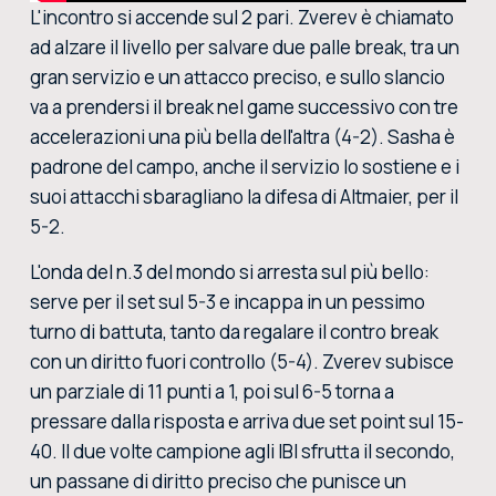
L'incontro si accende sul 2 pari. Zverev è chiamato
ad alzare il livello per salvare due palle break, tra un
gran servizio e un attacco preciso, e sullo slancio
va a prendersi il break nel game successivo con tre
accelerazioni una più bella dell'altra (4-2). Sasha è
padrone del campo, anche il servizio lo sostiene e i
suoi attacchi sbaragliano la difesa di Altmaier, per il
5-2.
L'onda del n.3 del mondo si arresta sul più bello:
serve per il set sul 5-3 e incappa in un pessimo
turno di battuta, tanto da regalare il contro break
con un diritto fuori controllo (5-4). Zverev subisce
un parziale di 11 punti a 1, poi sul 6-5 torna a
pressare dalla risposta e arriva due set point sul 15-
40. Il due volte campione agli IBI sfrutta il secondo,
un passane di diritto preciso che punisce un