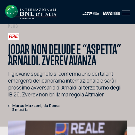
Apri 
IT
EN
NEWS
HOME
EVENTI
JODAR NON DELUDE E “ASPETTA”
L'EVENTO
ARNALDI. ZVEREV AVANZA
NEWS
Il giovane spagnolo si conferma uno dei talenti
VIDEO
emergenti del panorama internazionale e sarà il
FOTO
prossimo avversario di Arnaldi al terzo turno degli
IBI26. Zverev non brilla ma regola Altmaier
SOCIAL
di
Marco Mazzoni, da Roma
3 mesi fa
CORPORATE HOSPITALITY
PARTNERS