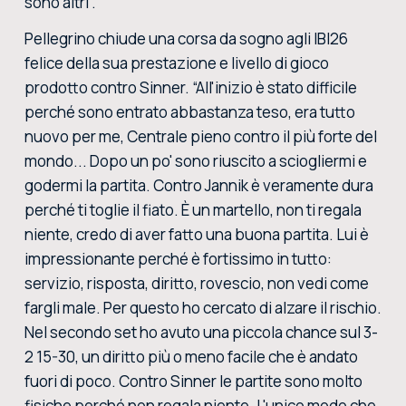
sono altri”.
Pellegrino chiude una corsa da sogno agli IBI26
felice della sua prestazione e livello di gioco
prodotto contro Sinner. “All'inizio è stato difficile
perché sono entrato abbastanza teso, era tutto
nuovo per me, Centrale pieno contro il più forte del
mondo... Dopo un po' sono riuscito a sciogliermi e
godermi la partita. Contro Jannik è veramente dura
perché ti toglie il fiato. È un martello, non ti regala
niente, credo di aver fatto una buona partita. Lui è
impressionante perché è fortissimo in tutto:
servizio, risposta, diritto, rovescio, non vedi come
fargli male. Per questo ho cercato di alzare il rischio.
Nel secondo set ho avuto una piccola chance sul 3-
2 15-30, un diritto più o meno facile che è andato
fuori di poco. Contro Sinner le partite sono molto
fisiche perché non regala niente. L'unico modo che