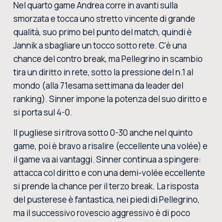
Nel quarto game Andrea corre in avanti sulla
smorzata e tocca uno stretto vincente di grande
qualità, suo primo bel punto del match, quindi è
Jannik a sbagliare un tocco sotto rete. C'è una
chance del contro break, ma Pellegrino in scambio
tira un diritto in rete, sotto la pressione del n.1 al
mondo (alla 71esama settimana da leader del
ranking). Sinner impone la potenza del suo diritto e
si porta sul 4-0.
Il pugliese si ritrova sotto 0-30 anche nel quinto
game, poi è bravo a risalire (eccellente una volée) e
il game va ai vantaggi. Sinner continua a spingere:
attacca col diritto e con una demi-volée eccellente
si prende la chance per il terzo break. La risposta
del pusterese è fantastica, nei piedi di Pellegrino,
ma il successivo rovescio aggressivo è di poco