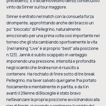
precedenti). È il diciannovesimo derby consecutivo
vinto da Sinner sul tour maggiore.
Sinner è entrato nel match con la consueta forza
dirompente, approfittando anche del braccio un
po' “bloccato” di Pellegrino, naturalmente
emozionato per una prima volta così importante nel
torneo che gli sta cambiando sportivamente la vita
(nel ranking “Live” è al proprio “best” alla posizione
n.123). Jannik è subito scappato in vantaggio
imponendo una pressione, intensità e profondità
negli scambi che Andrea non è riuscito a
contenere. Ha rischiato di finire sotto di tre break
Pellegrino, ma l'aver salvato quel game l'ha portato
fisicamente e mentalmente in partita, e da lì in
avanti il 29enne di Bisceglie è stato bravo
nell'avanzare la propria posizione avvicinandosi alla
riga di fondo, riuscendo a contenere la spinta del