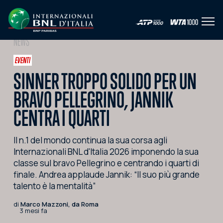
Apri 
IT
EN
NEWS
HOME
EVENTI
SINNER TROPPO SOLIDO PER UN
L'EVENTO
BRAVO PELLEGRINO, JANNIK
NEWS
CENTRA I QUARTI
VIDEO
Il n.1 del mondo continua la sua corsa agli
FOTO
Internazionali BNL d'Italia 2026 imponendo la sua
classe sul bravo Pellegrino e centrando i quarti di
SOCIAL
finale. Andrea applaude Jannik: “Il suo più grande
CORPORATE HOSPITALITY
talento è la mentalità”
PARTNERS
di
Marco Mazzoni, da Roma
3 mesi fa