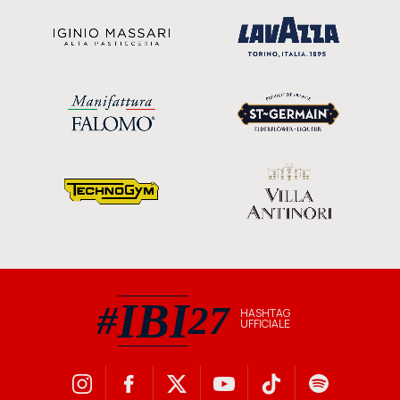
IBI
#
27
HASHTAG
UFFICIALE
#IBI27 hashtag ufficiale