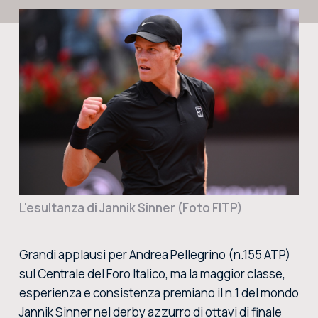
CERCA NEL SITO
ACQUISTA I BIGLIETTI
VIVI L’EMOZIONE DEGLI INTERNAZIONALI BNL D’ITALIA DAL VIVO: ACQUISTA I BIGLIETTI CON
LA BIGLIETTERIA CENTRALE DEL FORO ITALICO
ACQUISTA ORA
L'esultanza di Jannik Sinner (Foto FITP)
Grandi applausi per Andrea Pellegrino (n.155 ATP)
sul Centrale del Foro Italico, ma la maggior classe,
esperienza e consistenza premiano il n.1 del mondo
Jannik Sinner nel derby azzurro di ottavi di finale