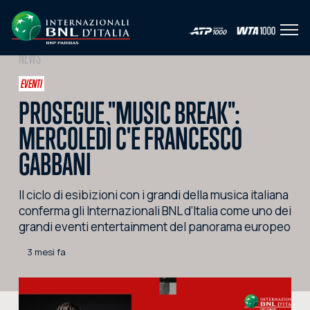
Apri 
IT
EN
NEWS
HOME
EVENTI
PROSEGUE "MUSIC BREAK":
L'EVENTO
MERCOLEDÌ C'È FRANCESCO
NEWS
GABBANI
VIDEO
Il ciclo di esibizioni con i grandi della musica italiana
FOTO
conferma gli Internazionali BNL d’Italia come uno dei
grandi eventi entertainment del panorama europeo
SOCIAL
3 mesi fa
CORPORATE HOSPITALITY
PARTNERS