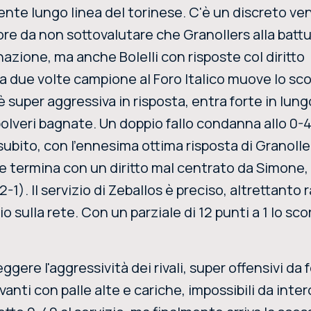
cente lungo linea del torinese. C'è un discreto ve
ttore da non sottovalutare che Granollers alla batt
zione, ma anche Bolelli con risposte col diritto
ia due volte campione al Foro Italico muove lo sco
super aggressiva in risposta, entra forte in lung
 polveri bagnate. Un doppio fallo condanna allo 0-4
 subito, con l'ennesima ottima risposta di Granolle
e termina con un diritto mal centrato da Simone,
-1). Il servizio di Zeballos è preciso, altrettanto 
 sulla rete. Con un parziale di 12 punti a 1 lo sco
 reggere l'aggressività dei rivali, super offensivi da
anti con palle alte e cariche, impossibili da inte