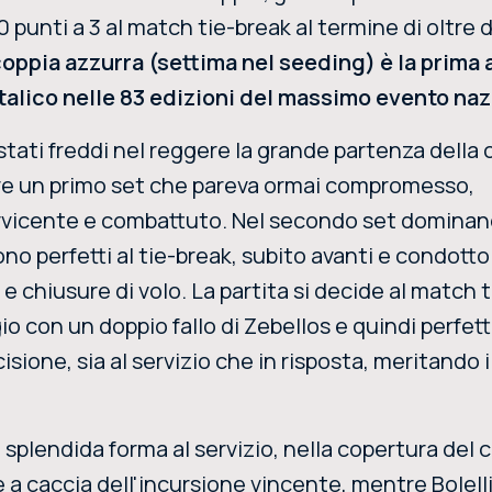
 punti a 3 al match tie-break al termine di oltre 
coppia azzurra (settima nel seeding) è la prima 
Italico nelle 83 edizioni del massimo evento na
 stati freddi nel reggere la grande partenza della 
re un primo set che pareva ormai compromesso,
vvicente e combattuto. Nel secondo set dominan
no perfetti al tie-break, subito avanti e condotto
 chiusure di volo. La partita si decide al match t
io con un doppio fallo di Zebellos e quindi perfett
sione, sia al servizio che in risposta, meritando i
 splendida forma al servizio, nella copertura del
e a caccia dell'incursione vincente, mentre Bolell