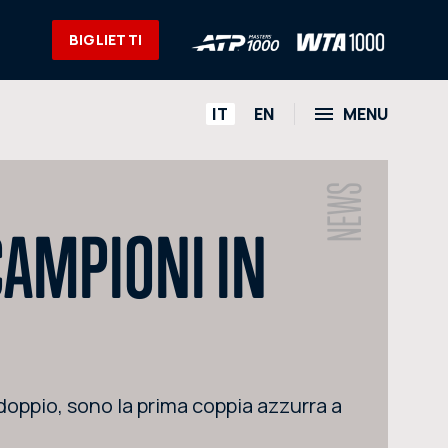
BIGLIETTI
HOME
IT
EN
MENU
L'EVENTO
NEWS
NEWS
CAMPIONI IN
VIDEO
FOTO
SOCIAL
CORPORATE HOSPITALITY
doppio, sono la prima coppia azzurra a
PARTNERS