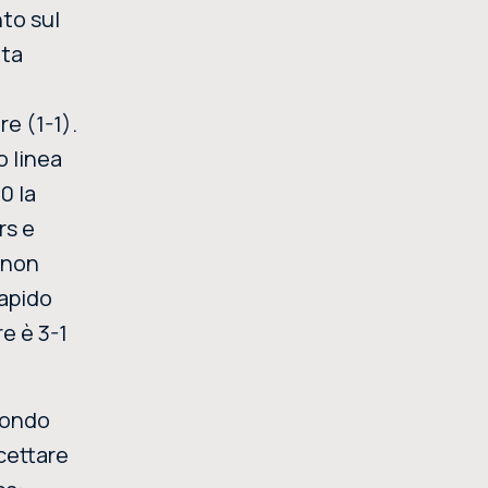
nto sul
uta
re (1-1).
o linea
0 la
rs e
 non
rapido
re è 3-1
 fondo
rcettare