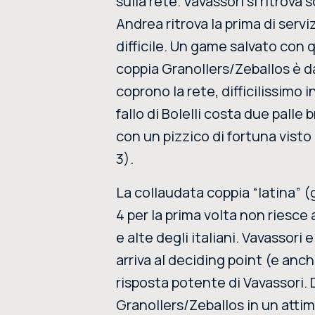
sulla rete. Vavassori si ritrova 
Andrea ritrova la prima di serv
difficile. Un game salvato con qu
coppia Granollers/Zeballos è da
coprono la rete, difficilissimo
fallo di Bolelli costa due palle
con un pizzico di fortuna visto 
3).
La collaudata coppia “latina” (g
4 per la prima volta non riesce
e alte degli italiani. Vavassori
arriva al deciding point (e anch
risposta potente di Vavassori
Granollers/Zeballos in un attim