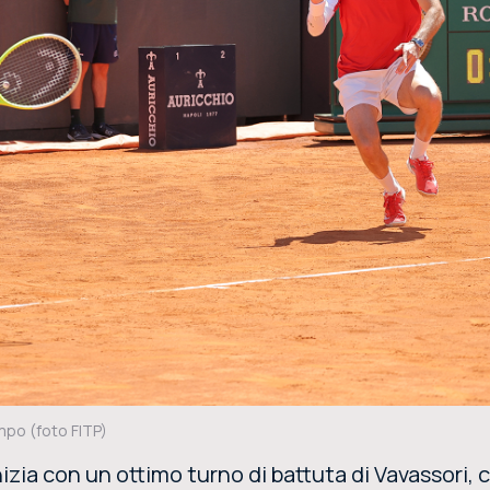
mpo (foto FITP)
nizia con un ottimo turno di battuta di Vavassori, 