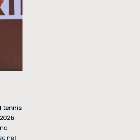
l tennis
a 2026
ino
eo nel