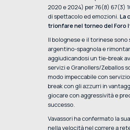
2020 e 2024) per 76(8) 67(3) 10
di spettacolo ed emozioni.
La 
trionfare nel torneo del Foro 
Il bolognese e il torinese sono
argentino-spagnola e rimonta
aggiudicandosi un tie-break a
servizi e Granollers/Zeballos so
modo impeccabile con servizio e
break con gli azzurri in vantagg
giocare con aggressività e preci
successo.
Vavassori ha confermato la sua
nella velocità nel correre a ret