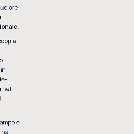
due ore
a
zionale
.
coppia
o i
 in
ie-
i nel
l
 campo e
i ha