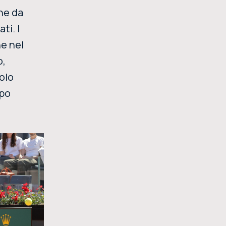
che da
ti. I
he nel
o,
olo
opo