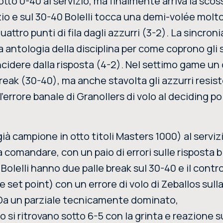
sotto 0-40 al servizio, ma finalmente arriva la scos
izio e sul 30-40 Bolelli tocca una demi-volée molt
attro punti di fila dagli azzurri (3-2). La sincroni
 antologia della disciplina per come coprono gli 
 incidere dalla risposta (4-2). Nel settimo game un
 break (30-40), ma anche stavolta gli azzurri resis
l'errore banale di Granollers di volo al deciding po
ià campione in otto titoli Masters 1000) al servizi
 a comandare, con un paio di errori sulle risposta 
 e Bolelli hanno due palle break sul 30-40 e il contr
e set point) con un errore di volo di Zeballos sull
. Da un parziale tecnicamente dominato,
o si ritrovano sotto 6-5 con la grinta e reazione s