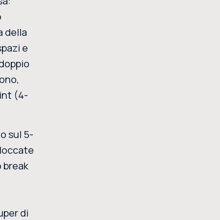
sa:
o
a della
spazi e
 doppio
tono,
int (4-
o sul 5-
bloccate
o break
a
uper di