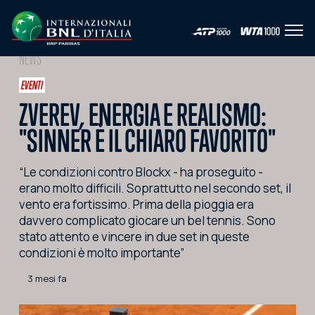
Apri 
IT
EN
NEWS
HOME
EVENTI
ZVEREV, ENERGIA E REALISMO:
L'EVENTO
"SINNER È IL CHIARO FAVORITO"
NEWS
“Le condizioni contro Blockx - ha proseguito -
VIDEO
erano molto difficili. Soprattutto nel secondo set, il
FOTO
vento era fortissimo. Prima della pioggia era
davvero complicato giocare un bel tennis. Sono
SOCIAL
stato attento e vincere in due set in queste
condizioni è molto importante”
CORPORATE HOSPITALITY
3 mesi fa
PARTNERS