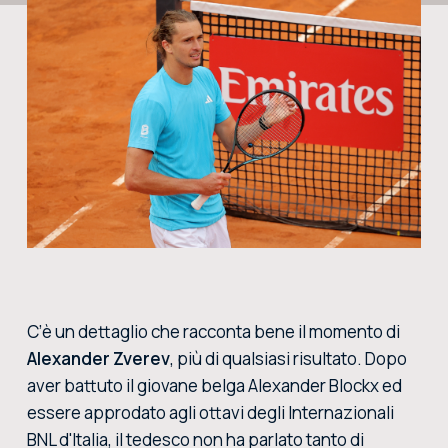
CERCA NEL SITO
ACQUISTA I BIGLIETTI
VIVI L’EMOZIONE DEGLI INTERNAZIONALI BNL D’ITALIA DAL VIVO: ACQUISTA I BIGLIETTI CON
LA BIGLIETTERIA CENTRALE DEL FORO ITALICO
ACQUISTA ORA
C’è un dettaglio che racconta bene il momento di
Alexander Zverev
, più di qualsiasi risultato. Dopo
aver battuto il giovane belga Alexander Blockx ed
essere approdato agli ottavi degli Internazionali
BNL d'Italia, il tedesco non ha parlato tanto di