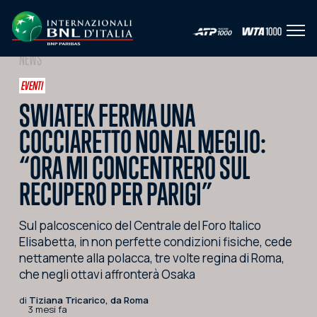
Apri 
IT
EN
NEWS
HOME
EVENTI
SWIATEK FERMA UNA
L'EVENTO
COCCIARETTO NON AL MEGLIO:
NEWS
“ORA MI CONCENTRERÒ SUL
VIDEO
RECUPERO PER PARIGI”
FOTO
Sul palcoscenico del Centrale del Foro Italico
SOCIAL
Elisabetta, in non perfette condizioni fisiche, cede
nettamente alla polacca, tre volte regina di Roma,
CORPORATE HOSPITALITY
che negli ottavi affronterà Osaka
PARTNERS
di
Tiziana Tricarico, da Roma
3 mesi fa