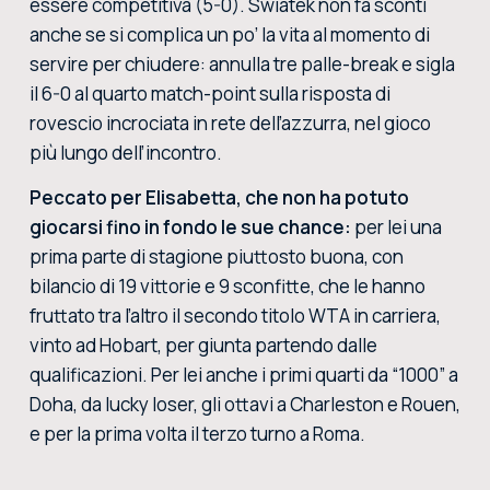
essere competitiva (5-0). Swiatek non fa sconti
anche se si complica un po’ la vita al momento di
servire per chiudere: annulla tre palle-break e sigla
il 6-0 al quarto match-point sulla risposta di
rovescio incrociata in rete dell’azzurra, nel gioco
più lungo dell’incontro.
Peccato per Elisabetta, che non ha potuto
giocarsi fino in fondo le sue chance:
per lei una
prima parte di stagione piuttosto buona, con
bilancio di 19 vittorie e 9 sconfitte, che le hanno
fruttato tra l’altro il secondo titolo WTA in carriera,
vinto ad Hobart, per giunta partendo dalle
qualificazioni. Per lei anche i primi quarti da “1000” a
Doha, da lucky loser, gli ottavi a Charleston e Rouen,
e per la prima volta il terzo turno a Roma.