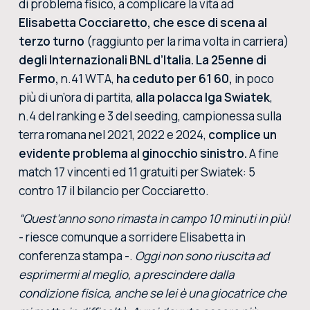
di problema fisico, a complicare la vita ad
Elisabetta Cocciaretto, che esce di scena al
terzo turno
(raggiunto per la rima volta in carriera)
degli Internazionali BNL d’Italia. La
25enne di
Fermo,
n.41 WTA,
ha ceduto per 61 60,
in poco
più di un’ora di partita,
alla polacca
Iga Swiatek
,
n.4 del ranking e 3 del seeding, campionessa sulla
terra romana nel 2021, 2022 e 2024,
complice un
evidente problema al ginocchio sinistro.
A fine
match 17 vincenti ed 11 gratuiti per Swiatek: 5
contro 17 il bilancio per Cocciaretto.
“Quest’anno sono rimasta in campo 10 minuti in più!
- riesce comunque a sorridere Elisabetta in
conferenza stampa -.
Oggi non sono riuscita ad
esprimermi al meglio, a prescindere dalla
condizione fisica, anche se lei è una giocatrice che