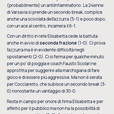
(probabilmente) un antiinfiammatorio. La 24enne
di Varsavia si prende un secondo break, complice
anche una scivolata dell’azzurra (5-1) e poco dopo,
con un ace al centro, incamera il 6-1.
Con un diritto in rete Elisabetta cede la battuta
anche in avvio di
seconda frazione
(1-0). Ci prova
l’azzurra ma è in evidente difficoltà negli
spostamenti (2-0). Ci si ferma per qualche minuto
per un po’ di pioggia e coach Fausto Scolari ne
approfitta per suggerire alla marchigiana di fare
gioco e di essere più aggressiva. Ma non è serata
per Cocciaretto, che subisce un secondo break (3-
0) nonostante un vantaggio di 30-0.
Resta in campo per onore di firma Elisabetta e per
affetto per il pubblico ma non ha la possibilità di