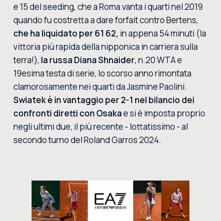
e 15 del seeding, che a Roma vanta i quarti nel 2019
quando fu costretta a dare forfait contro Bertens,
che ha liquidato per 61 62,
in appena 54 minuti (la
vittoria più rapida della nipponica in carriera sulla
terra!),
la russa Diana Shnaider
, n.20 WTA e
19esima testa di serie, lo scorso anno rimontata
clamorosamente nei quarti da Jasmine Paolini.
Swiatek è in vantaggio per 2-1 nel bilancio dei
confronti diretti con Osaka
e si è imposta proprio
negli ultimi due, il più recente - lottatissimo - al
secondo turno del Roland Garros 2024.