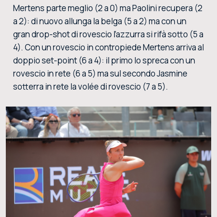
Mertens parte meglio (2 a 0) ma Paolini recupera (2
a 2): di nuovo allunga la belga (5 a 2) ma con un
gran drop-shot di rovescio l’azzurra si rifà sotto (5 a
4). Con un rovescio in contropiede Mertens arriva al
doppio set-point (6 a 4): il primo lo spreca con un
rovescio in rete (6 a 5) ma sul secondo Jasmine
sotterra in rete la volée di rovescio (7 a 5).