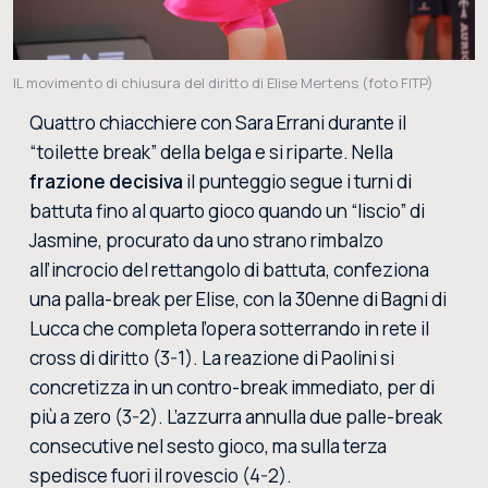
IL movimento di chiusura del diritto di Elise Mertens (foto FITP)
Quattro chiacchiere con Sara Errani durante il
“toilette break” della belga e si riparte. Nella
frazione decisiva
il punteggio segue i turni di
battuta fino al quarto gioco quando un “liscio” di
Jasmine, procurato da uno strano rimbalzo
all’incrocio del rettangolo di battuta, confeziona
una palla-break per Elise, con la 30enne di Bagni di
Lucca che completa l’opera sotterrando in rete il
cross di diritto (3-1). La reazione di Paolini si
concretizza in un contro-break immediato, per di
più a zero (3-2). L’azzurra annulla due palle-break
consecutive nel sesto gioco, ma sulla terza
spedisce fuori il rovescio (4-2).