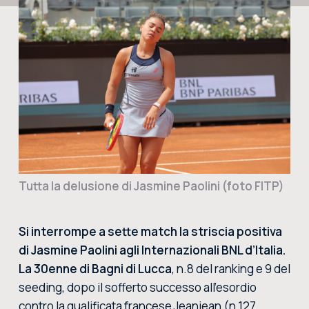
CERCA NEL SITO
ACQUISTA I BIGLIETTI
VIVI L’EMOZIONE DEGLI INTERNAZIONALI BNL D’ITALIA DAL VIVO: ACQUISTA I BIGLIETTI CON
LA BIGLIETTERIA CENTRALE DEL FORO ITALICO
ACQUISTA ORA
Tutta la delusione di Jasmine Paolini (foto FITP)
Si interrompe a sette match la striscia positiva
di Jasmine Paolini agli Internazionali BNL d’Italia.
La 30enne di Bagni di Lucca
, n.8 del ranking e 9 del
seeding, dopo il sofferto successo all’esordio
contro la qualificata francese Jeanjean (n.127