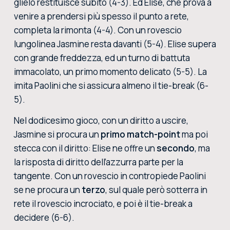
glielo restituisce subito (4-3). Ed Elise, che prova a
venire a prendersi più spesso il punto a rete,
completa la rimonta (4-4). Con un rovescio
lungolinea Jasmine resta davanti (5-4). Elise supera
con grande freddezza, ed un turno di battuta
immacolato, un primo momento delicato (5-5). La
imita Paolini che si assicura almeno il tie-break (6-
5).
Nel dodicesimo gioco, con un diritto a uscire,
Jasmine si procura un
primo match-point
ma poi
stecca con il diritto: Elise ne offre un
secondo
, ma
la risposta di diritto dell’azzurra parte per la
tangente. Con un rovescio in contropiede Paolini
se ne procura un
terzo
, sul quale però sotterra in
rete il rovescio incrociato, e poi è il tie-break a
decidere (6-6).