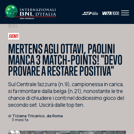
Apri 
IT
EN
NEWS
HOME
EVENTI
MERTENS AGLI OTTAVI, PAOLINI
L'EVENTO
MANCA 3 MATCH-POINTS! "DEVO
NEWS
PROVARE A RESTARE POSITIVA"
VIDEO
Sul Centrale l’azzurra (n.9), campionessa in carica,
FOTO
si fa rimontare dalla belga (n.21), nonostante le tre
chance di chiudere i conti nel dodicesimo gioco del
SOCIAL
secondo set. Uscirà dalle top ten.
CORPORATE HOSPITALITY
di
Tiziana Tricarico, da Roma
3 mesi fa
PARTNERS