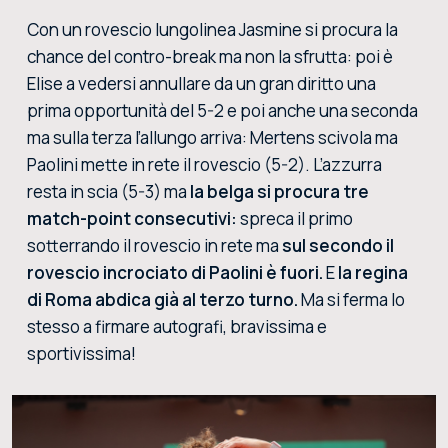
Con un rovescio lungolinea Jasmine si procura la
chance del contro-break ma non la sfrutta: poi è
Elise a vedersi annullare da un gran diritto una
prima opportunità del 5-2 e poi anche una seconda
ma sulla terza l’allungo arriva: Mertens scivola ma
Paolini mette in rete il rovescio (5-2). L’azzurra
resta in scia (5-3) ma
la belga si procura tre
match-point consecutivi:
spreca il primo
sotterrando il rovescio in rete ma
sul secondo il
rovescio incrociato di Paolini è fuori.
E
la regina
di Roma abdica già al terzo turno.
Ma si ferma lo
stesso a firmare autografi, bravissima e
sportivissima!