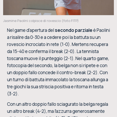
Jasmine Paolini colpisce di rovescio (foto FITP)
Nel game d’apertura del
secondo parziale
è Paolini
a risalire da 0-30 e a cedere poi la battuta su un
rovescio incrociato in rete (1-0). Mertens recupera
da 15-40 e conferma il break (2-0). La tennista
toscana muove il punteggio (2-1). Nel quarto game,
fotocopia del secondo, la belga non si ripete e con
un doppio fallo concede il contro-break (2-2). Con
un turno di battuta immacolato la toscana allunga a
tre giochi la sua striscia positiva e ritorna in testa
(3-2).
Con un altro doppio fallo sciagurato la belga regala
un altro break (4-2), ma l’azzurra generosamente