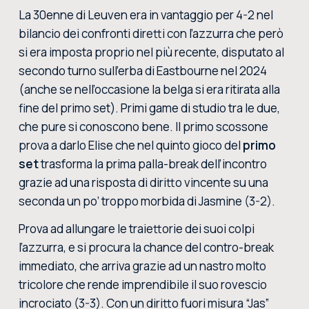
La 30enne di Leuven era in vantaggio per 4-2 nel
bilancio dei confronti diretti con l’azzurra
che però
si era imposta proprio nel più recente, disputato al
secondo turno sull’erba di Eastbourne nel 2024
(anche se nell’occasione la belga si era ritirata alla
fine del primo set). Primi game di studio tra le due,
che pure si conoscono bene. Il primo scossone
prova a darlo Elise che nel quinto gioco del
primo
set
trasforma la prima palla-break dell’incontro
grazie ad una risposta di diritto vincente su una
seconda un po’ troppo morbida di Jasmine (3-2).
Prova ad allungare le traiettorie dei suoi colpi
l’azzurra, e si procura la chance del contro-break
immediato, che arriva grazie ad un nastro molto
tricolore che rende imprendibile il suo rovescio
incrociato (3-3). Con un diritto fuori misura “Jas”