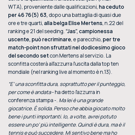
WTA), proveniente dalle qualificazioni,
ha ceduto
per 46 76(5) 63,
dopo una battaglia di quasi due
ore e tre quarti,
alla belga Elise Mertens
, n.22 del
ranking e 21 del seeding.
“Jas”, campionessa
uscente, può recriminare
, e parecchio,
per tre
match-point non sfruttati nel dodicesimo gioco
del secondo set
con Mertens al servizio. La
sconfitta costerà all'azzurra l'uscita dalla top ten
mondiale (nel ranking live al momento è n.13).
“E’ una sconfitta dura, soprattutto per il punteggio,
per come è andata
- ha detto l’azzurra in
conferenza stampa -.
Ma lei è una grande
giocatrice. È solida. Penso che abbia giocato molto
bene i punti importanti. Io, a volte, avrei potuto
essere un po’ più intelligente. Quindi è dura, ma è il
tennis e può succedere. Mi sentivo bene ma ho