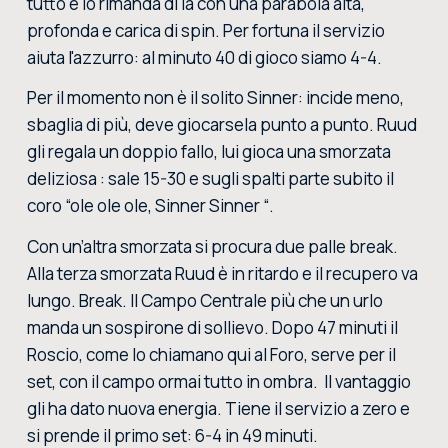
tutto e lo rimanda di là con una parabola alta,
profonda e carica di spin. Per fortuna il servizio
aiuta l'azzurro: al minuto 40 di gioco siamo 4-4.
Per il momento non è il solito Sinner: incide meno,
sbaglia di più, deve giocarsela punto a punto. Ruud
gli regala un doppio fallo, lui gioca una smorzata
deliziosa : sale 15-30 e sugli spalti parte subito il
coro “ole ole ole, Sinner Sinner “.
Con un’altra smorzata si procura due palle break.
Alla terza smorzata Ruud è in ritardo e il recupero va
lungo. Break. Il Campo Centrale più che un urlo
manda un sospirone di sollievo. Dopo 47 minuti il
Roscio, come lo chiamano qui al Foro, serve per il
set, con il campo ormai tutto in ombra. Il vantaggio
gli ha dato nuova energia. Tiene il servizio a zero e
si prende il primo set: 6-4 in 49 minuti.