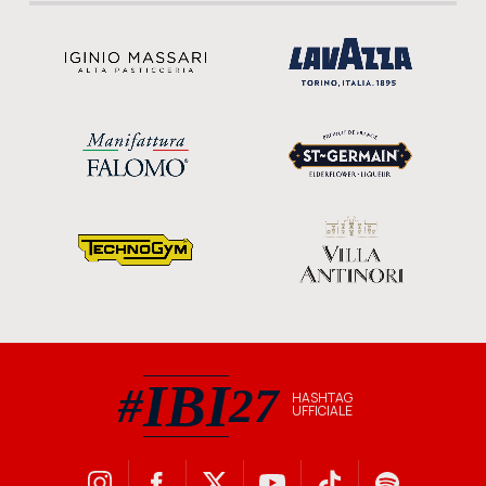
IBI
#
27
HASHTAG
UFFICIALE
#IBI27 hashtag ufficiale