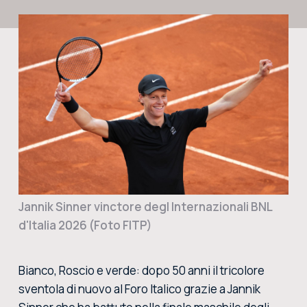
CERCA NEL SITO
ACQUISTA I BIGLIETTI
VIVI L’EMOZIONE DEGLI INTERNAZIONALI BNL D’ITALIA DAL VIVO: ACQUISTA I BIGLIETTI CON
LA BIGLIETTERIA CENTRALE DEL FORO ITALICO
ACQUISTA ORA
Jannik Sinner vinctore degl Internazionali BNL
d'Italia 2026 (Foto FITP)
Bianco, Roscio e verde: dopo 50 anni il tricolore
sventola di nuovo al Foro Italico grazie a Jannik