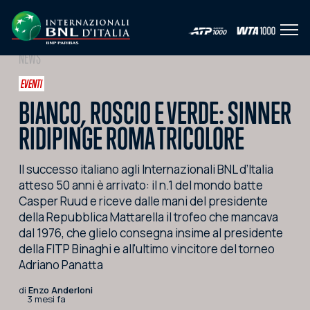
Apri 
IT
EN
NEWS
HOME
EVENTI
BIANCO, ROSCIO E VERDE: SINNER
L'EVENTO
RIDIPINGE ROMA TRICOLORE
NEWS
Il successo italiano agli Internazionali BNL d’Italia
VIDEO
atteso 50 anni è arrivato: il n.1 del mondo batte
FOTO
Casper Ruud e riceve dalle mani del presidente
della Repubblica Mattarella il trofeo che mancava
SOCIAL
dal 1976, che glielo consegna insime al presidente
della FITP Binaghi e all'ultimo vincitore del torneo
CORPORATE HOSPITALITY
Adriano Panatta
PARTNERS
di
Enzo Anderloni
3 mesi fa