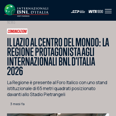
Apri 
IT
EN
NEWS
HOME
COMUNICAZIONI
IL LAZIO AL CENTRO DEL MONDO: LA
L'EVENTO
REGIONE PROTAGONISTA AGLI
NEWS
INTERNAZIONALI BNL D'ITALIA
VIDEO
2026
FOTO
La Regione è presente al Foro Italico con uno stand
SOCIAL
istituzionale di 65 metri quadrati posizionato
davanti allo Stadio Pietrangeli
CORPORATE HOSPITALITY
3 mesi fa
PARTNERS