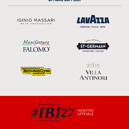
IBI
#
27
HASHTAG
UFFICIALE
#IBI27 hashtag ufficiale