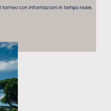
l torneo con informazioni in tempo reale,
CERCA NEL SITO
ACQUISTA I BIGLIETTI
VIVI L’EMOZIONE DEGLI INTERNAZIONALI BNL D’ITALIA DAL VIVO: ACQUISTA I BIGLIETTI CON LA
BIGLIETTERIA CENTRALE DEL FORO ITALICO
ACQUISTA ORA