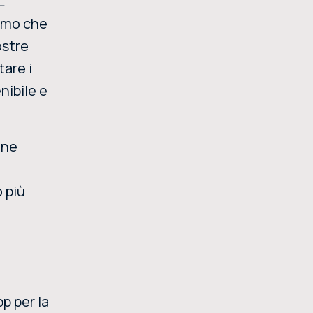
L
iamo che
ostre
tare i
nibile e
one
o più
pp per la