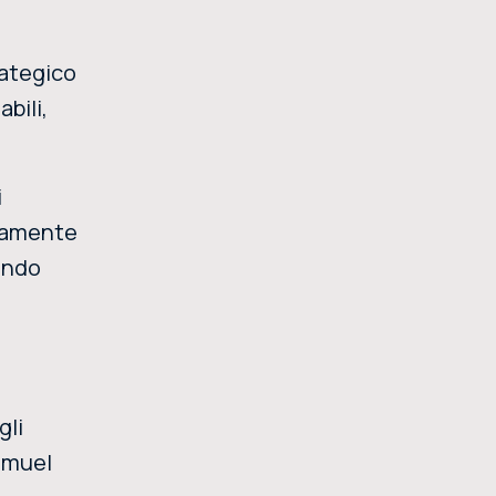
rategico
abili,
i
ttamente
iando
gli
Samuel