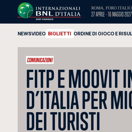
ROMA, FORO ITALIC
27 APRILE - 16 MAGGIO 2027
NEWS
VIDEO
BIGLIETTI
ORDINE DI GIOCO E RISU
COMUNICAZIONI
FITP E MOOVIT 
D’ITALIA PER MI
DEI TURISTI