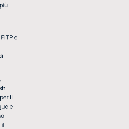
 più
 FITP e
di
,
ush
per il
ngue e
no
il